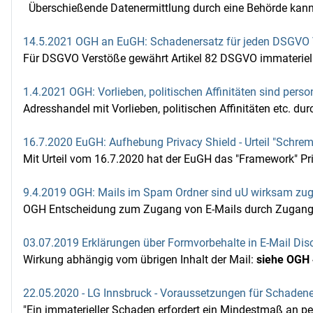
Überschießende Datenermittlung durch eine Behörde kann da
14.5.2021 OGH an EuGH: Schadenersatz für jeden DSGVO 
Für DSGVO Verstöße gewährt Artikel 82 DSGVO immateriel
1.4.2021 OGH: Vorlieben, politischen Affinitäten sind p
Adresshandel mit Vorlieben, politischen Affinitäten etc. dur
16.7.2020 EuGH: Aufhebung Privacy Shield - Urteil "Schrems
Mit Urteil vom 16.7.2020 hat der EuGH das "Framework" Pri
9.4.2019 OGH: Mails im Spam Ordner sind uU wirksam zu
OGH Entscheidung zum Zugang von E-Mails durch Zugang i
03.07.2019 Erklärungen über Formvorbehalte in E-Mail Dis
Wirkung abhängig vom übrigen Inhalt der Mail:
siehe OGH 
22.05.2020 - LG Innsbruck - Voraussetzungen für Schade
"Ein immaterieller Schaden erfordert ein Mindestmaß an per