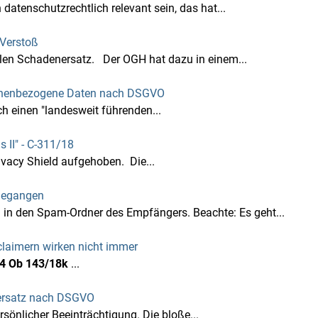
tenschutzrechtlich relevant sein, das hat...
Verstoß
len Schadenersatz. Der OGH hat dazu in einem...
ersonenbezogene Daten nach DSGVO
ch einen "landesweit führenden...
 II" - C‑311/18
vacy Shield aufgehoben. Die...
gegangen
n den Spam-Ordner des Empfängers. Beachte: Es geht...
claimern wirken nicht immer
4 Ob 143/18k
...
nersatz nach DSGVO
sönlicher Beeinträchtigung. Die bloße...